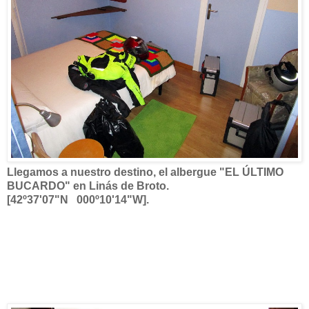
Llegamos a nuestro destino, el albergue "EL ÚLTIMO
BUCARDO" en Linás de Broto.
[42º37'07"N 000º10'14"W].