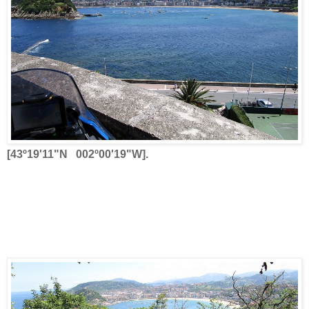
[43º19'11"N 002º00'19"W].