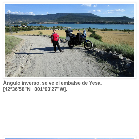
Ángulo inverso, se ve el embalse de Yesa.
[42º36'58"N 001º03'27"W].