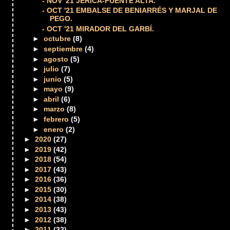
- NOV '21 JÉRICA-PUENTE ALTA.
- OCT '21 EMBALSE DE BENIARRÉS Y MARJAL DE
PEGO.
- OCT '21 MIRADOR DEL GARBÍ.
►
octubre
(8)
►
septiembre
(4)
►
agosto
(5)
►
julio
(7)
►
junio
(5)
►
mayo
(9)
►
abril
(6)
►
marzo
(8)
►
febrero
(5)
►
enero
(2)
►
2020
(27)
►
2019
(42)
►
2018
(54)
►
2017
(43)
►
2016
(36)
►
2015
(30)
►
2014
(38)
►
2013
(43)
►
2012
(38)
►
2011
(32)