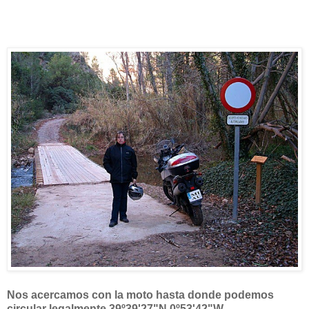
Nos acercamos con la moto hasta donde podemos
circular legalmente 39º39'27"N 0º53'42"W.