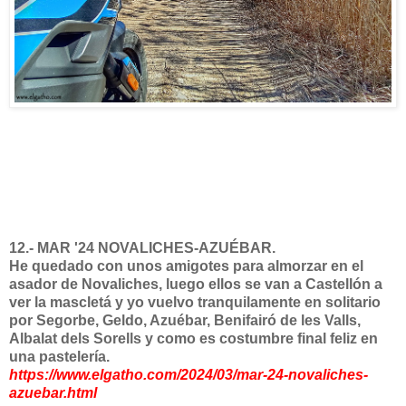
12.- MAR '24 NOVALICHES-AZUÉBAR.
He quedado con unos amigotes para almorzar en el
asador de Novaliches, luego ellos se van a Castellón a
ver la mascletá y yo vuelvo tranquilamente en solitario
por Segorbe, Geldo, Azuébar, Benifairó de les Valls,
Albalat dels Sorells y como es costumbre final feliz en
una pastelería.
https://www.elgatho.com/2024/03/mar-24-novaliches-
azuebar.html