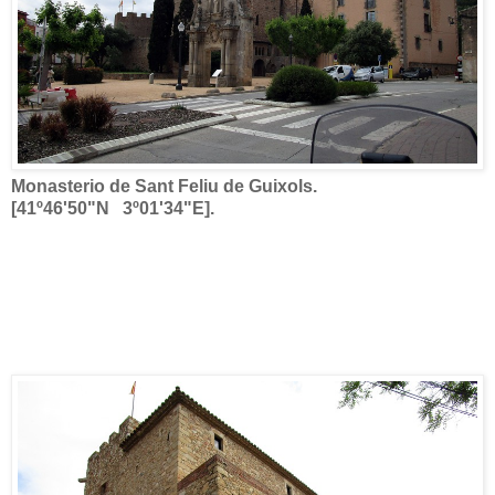
Monasterio de Sant Feliu de Guixols.
[41º46'50"N 3º01'34"E].