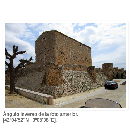
Ángulo inverso de la foto anterior.
[42º04'52"N 3º05'38"E].