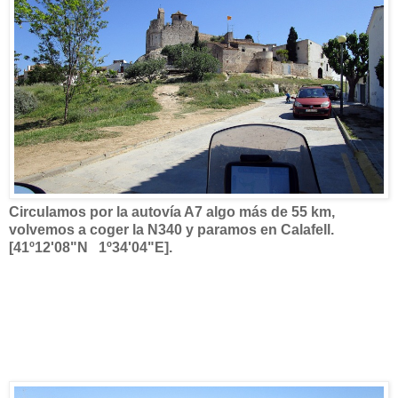
Circulamos por la autovía A7 algo más de 55 km,
volvemos a coger la N340 y paramos en Calafell.
[41º12'08"N 1º34'04"E].