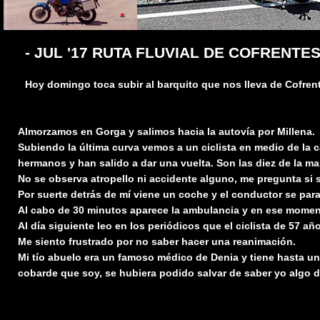
- JUL '17 RUTA FLUVIAL DE COFRENTES
Hoy domingo toca subir al barquito que nos lleva de Cofrente
Almorzamos en Gorga y salimos hacia la autovía por Millena.
Subiendo la última curva vemos a un ciclista en medio de la c
hermanos y han salido a dar una vuelta. Son las diez de la m
No se observa atropello ni accidente alguno, me pregunta si 
Por suerte detrás de mí viene un coche y el conductor se para
Al cabo de 30 minutos aparece la ambulancia y en ese momen
Al día siguiente leo en los periódicos que el ciclista de 57 a
Me siento frustrado por no saber hacer una reanimación.
Mi tío abuelo era un famoso médico de Denia y tiene hasta u
cobarde que soy, se hubiera podido salvar de saber yo algo 