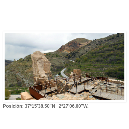
Posición: 37º15'38,50"N 2º27'06,60"W.