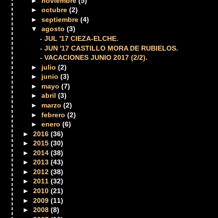
►
noviembre
(5)
►
octubre
(2)
►
septiembre
(4)
▼
agosto
(3)
- JUL '17 CIEZA-ELCHE.
- JUN '17 CASTILLO MORA DE RUBIELOS.
- VACACIONES JUNIO 2017 (2/2).
►
julio
(2)
►
junio
(3)
►
mayo
(7)
►
abril
(3)
►
marzo
(2)
►
febrero
(2)
►
enero
(6)
►
2016
(36)
►
2015
(30)
►
2014
(38)
►
2013
(43)
►
2012
(38)
►
2011
(32)
►
2010
(21)
►
2009
(11)
►
2008
(8)