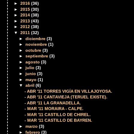
►
2016
(36)
►
2015
(30)
►
2014
(38)
►
2013
(43)
►
2012
(38)
▼
2011
(32)
►
diciembre
(3)
►
noviembre
(1)
►
octubre
(3)
►
septiembre
(3)
►
agosto
(3)
►
julio
(3)
►
junio
(3)
►
mayo
(1)
▼
abril
(6)
- ABR '11 TORRES VIGÍA EN VILLAJOYOSA.
- ABR '11 CANTAVIEJA (TERUEL EXISTE).
- ABR '11 LA GRANADELLA.
- MAR '11 MORAIRA - CALPE.
- MAR '11 CASTILLO DE CHIREL.
- MAR '11 CASTILLO DE BAYREN.
►
marzo
(3)
►
febrero
(3)